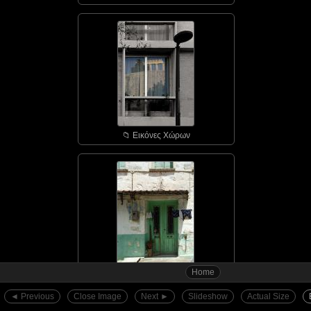
📁︎ Εικόνες Χώρων
Home
📁︎ Αγιάσος - οι πόρτε...
◄︎ Previous
Close Image
Next ►︎
Slideshow
Actual Size