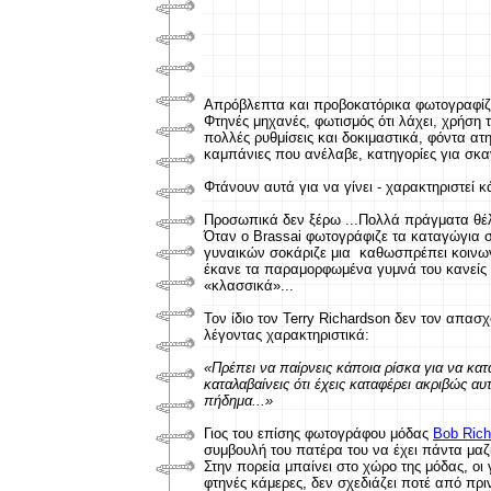
Απρόβλεπτα και προβοκατόρικα φωτογραφίζε
Φτηνές μηχανές, φωτισμός ότι λάχει, χρήση
πολλές ρυθμίσεις και δοκιμαστικά, φόντα ατ
καμπάνιες που ανέλαβε, κατηγορίες για σκα
Φτάνουν αυτά για να γίνει - χαρακτηριστεί κ
Προσωπικά δεν ξέρω ...Πολλά πράγματα θέλ
Όταν ο Brassai φωτογράφιζε τα καταγώγια σ
γυναικών σοκάριζε μια καθωσπρέπει κοινωνί
έκανε τα παραμορφωμένα γυμνά του κανείς δ
«κλασσικά»...
Τον ίδιο τον Terry Richardson δεν τον απασ
λέγοντας χαρακτηριστικά:
«Πρέπει να παίρνεις κάποια ρίσκα για να κατ
καταλαβαίνεις ότι έχεις καταφέρει ακριβώς αυ
πήδημα...»
Γιος του επίσης φωτογράφου μόδας
Bob Rich
συμβουλή του πατέρα του να έχει πάντα μαζί
Στην πορεία μπαίνει στο χώρο της μόδας, οι 
φτηνές κάμερες, δεν σχεδιάζει ποτέ από πριν