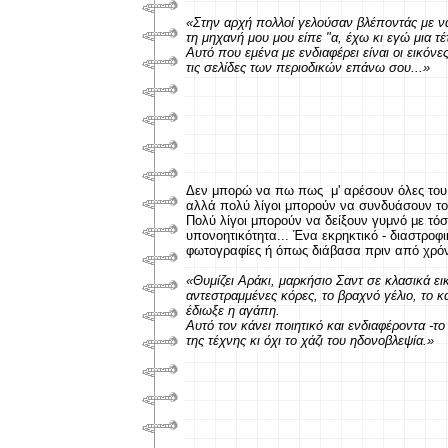
«Στην αρχή πολλοί γελούσαν βλέποντάς με να
τη μηχανή μου μου είπε "α, έχω κι εγώ μια τέ
Aυτό που εμένα με ενδιαφέρει είναι οι εικόν
τις σελίδες των περιοδικών επάνω σου...»
Δεν μπορώ να πω πως μ' αρέσουν όλες του 
αλλά πολύ λίγοι μπορούν να συνδυάσουν το 
Πολύ λίγοι μπορούν να δείξουν γυμνό με τόσ
υπονοητικότητα... Ένα εκρηκτικό - διαστρο
φωτογραφίες ή όπως διάβασα πριν από χρόν
«Θυμίζει Αράκι, μαρκήσιο Σαντ σε κλασικά εικ
αντεστραμμένες κόρες, το βραχνό γέλιο, το 
έδιωξε η αγάπη.
Αυτό τον κάνει ποιητικό και ενδιαφέροντα -το 
της τέχνης κι όχι το χάζι του ηδονοβλεψία.»